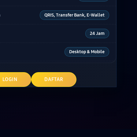
n
QRIS, Transfer Bank, E-Wallet
24 Jam
Desktop & Mobile
LOGIN
DAFTAR