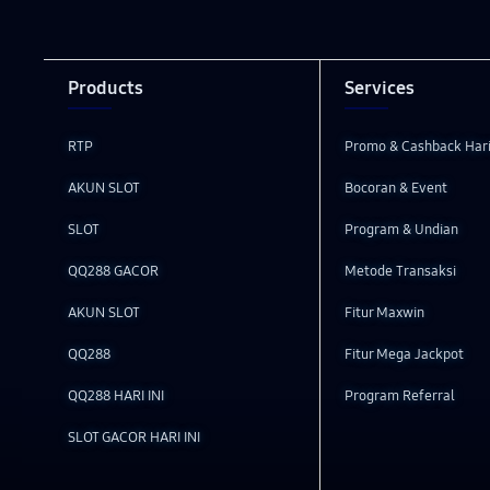
Footer Navigation
Products
Services
RTP
Promo & Cashback Har
AKUN SLOT
Bocoran & Event
SLOT
Program & Undian
QQ288 GACOR
Metode Transaksi
AKUN SLOT
Fitur Maxwin
QQ288
Fitur Mega Jackpot
QQ288 HARI INI
Program Referral
SLOT GACOR HARI INI