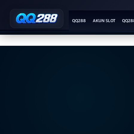
Skip
to
content
QQ288
AKUN SLOT
QQ28