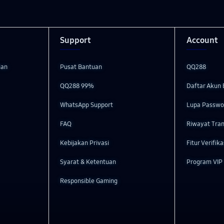
Support
Account
ian
Pusat Bantuan
QQ288
QQ288 99%
Daftar Akun 
WhatsApp Support
Lupa Passwo
FAQ
Riwayat Tran
Kebijakan Privasi
Fitur Verifika
Syarat & Ketentuan
Program VIP
Responsible Gaming