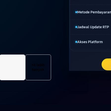
Metode Pembayara
Jadwal Update RTP
Akses Platform
+4 lebih
banyak