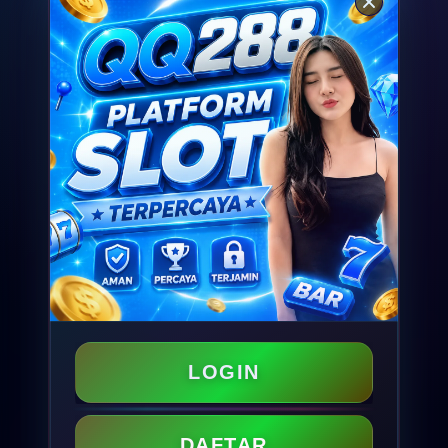
LOGIN
DAFTAR