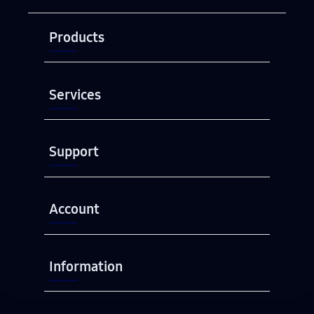
Buka
Footer Navigation
Products
Buka
Services
Buka
Support
Buka
Account
Buka
Information
Buka