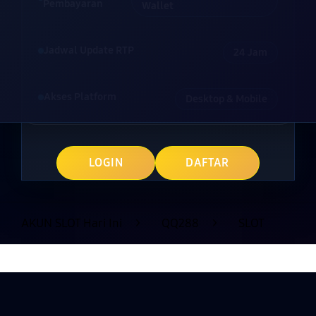
Pembayaran
Wallet
Jadwal Update RTP
24 Jam
Akses Platform
Desktop & Mobile
LOGIN
DAFTAR
AKUN SLOT Hari Ini
>
QQ288
>
SLOT