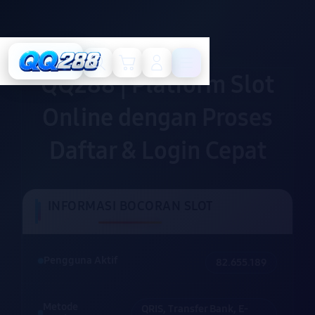
Cari
Troli
Login
Navigation
QQ288 | Platform Slot
Online dengan Proses
Daftar & Login Cepat
INFORMASI BOCORAN SLOT
Pengguna Aktif
82.655.189
Metode
QRIS, Transfer Bank, E-