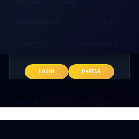
Pembayaran
Wallet
Jadwal Update RTP
24 Jam
Akses Platform
Desktop & Mobile
LOGIN
DAFTAR
AKUN SLOT Hari Ini
>
QQ288
>
SLOT