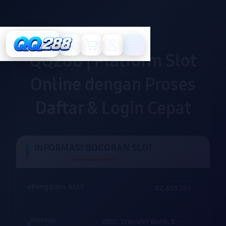
Cari
Troli
Login
Navigation
QQ288 | Platform Slot
Online dengan Proses
Daftar & Login Cepat
INFORMASI BOCORAN SLOT
Pengguna Aktif
82.655.189
Metode
QRIS, Transfer Bank, E-