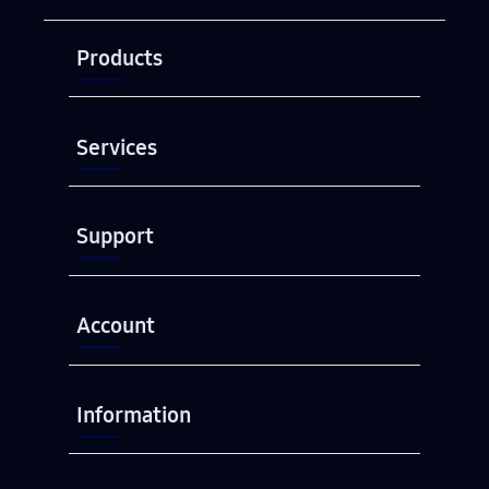
Buka
Footer Navigation
Products
Buka
Services
Buka
Support
Buka
Account
Buka
Information
Buka