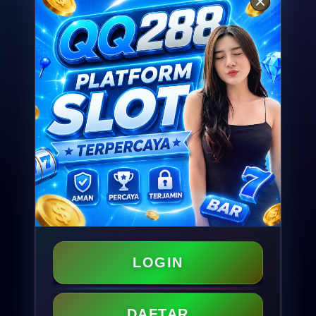
LOGIN
DAFTAR