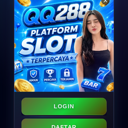
LOGIN
DAFTAR