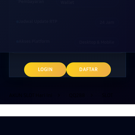
Pembayaran
Wallet
Jadwal Update RTP
24 Jam
Akses Platform
Desktop & Mobile
LOGIN
DAFTAR
AKUN SLOT Hari Ini
>
QQ288
>
SLOT