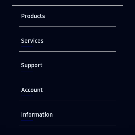
Buka
Footer Navigation
Products
Buka
Services
Buka
Support
Buka
Account
Buka
Information
Buka