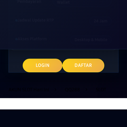
Pembayaran
Wallet
Jadwal Update RTP
24 Jam
Akses Platform
Desktop & Mobile
LOGIN
DAFTAR
AKUN SLOT Hari Ini
>
QQ288
>
SLOT