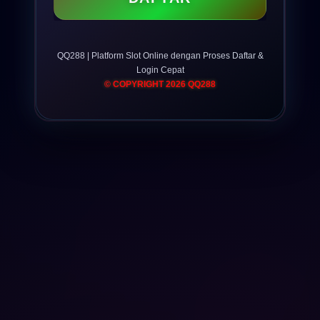
QQ288 | Platform Slot Online dengan Proses Daftar &
Login Cepat
© COPYRIGHT 2026 QQ288