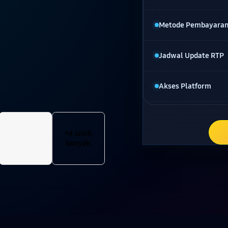
Metode Pembayara
Jadwal Update RTP
Akses Platform
+4 lebih
banyak