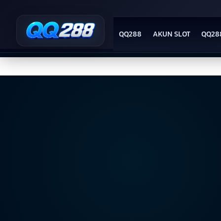
Skip
to
content
QQ288
AKUN SLOT
QQ28