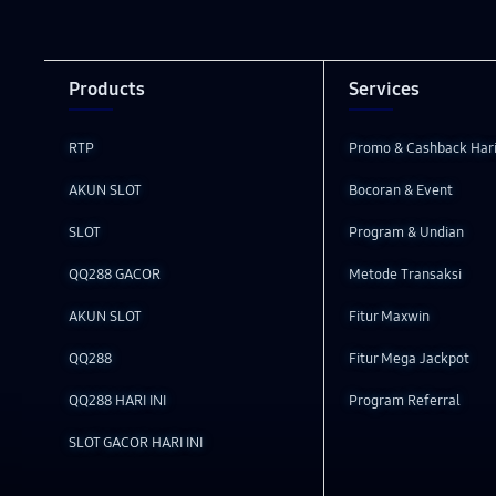
Footer Navigation
Products
Services
RTP
Promo & Cashback Har
AKUN SLOT
Bocoran & Event
SLOT
Program & Undian
QQ288 GACOR
Metode Transaksi
AKUN SLOT
Fitur Maxwin
QQ288
Fitur Mega Jackpot
QQ288 HARI INI
Program Referral
SLOT GACOR HARI INI