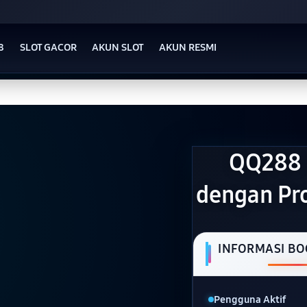
8
SLOT GACOR
AKUN SLOT
AKUN RESMI
QQ288 |
dengan Pro
INFORMASI BO
Pengguna Aktif