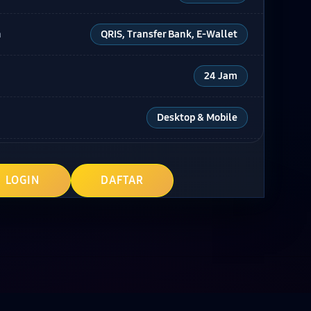
n
QRIS, Transfer Bank, E-Wallet
24 Jam
Desktop & Mobile
LOGIN
DAFTAR