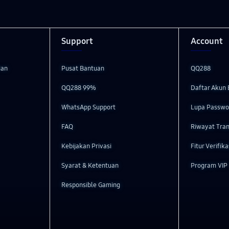
Support
Account
ian
Pusat Bantuan
QQ288
QQ288 99%
Daftar Akun 
WhatsApp Support
Lupa Passwo
FAQ
Riwayat Tran
Kebijakan Privasi
Fitur Verifika
Syarat & Ketentuan
Program VIP
Responsible Gaming