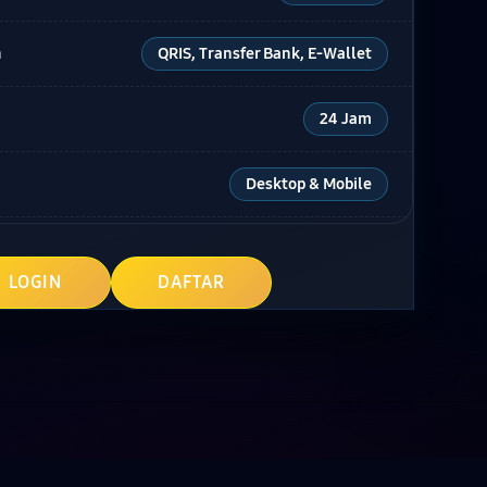
n
QRIS, Transfer Bank, E-Wallet
24 Jam
Desktop & Mobile
LOGIN
DAFTAR