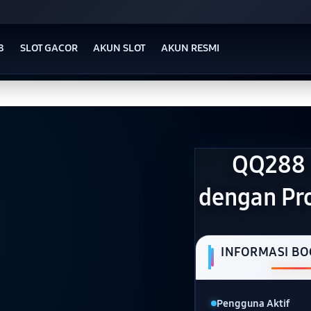
8
SLOT GACOR
AKUN SLOT
AKUN RESMI
QQ288 |
dengan Pro
INFORMASI BO
Pengguna Aktif