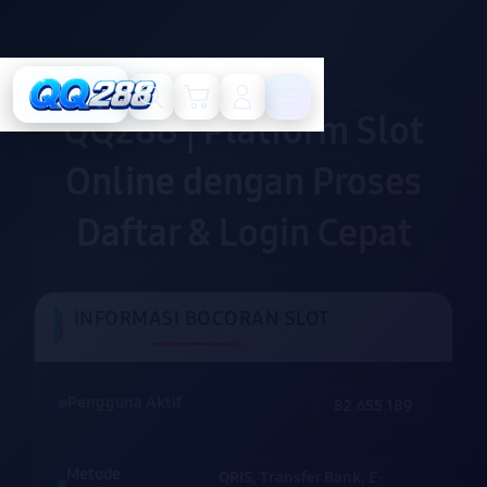
Cari
Troli
Login
Navigation
QQ288 | Platform Slot
Online dengan Proses
Daftar & Login Cepat
INFORMASI BOCORAN SLOT
Pengguna Aktif
82.655.189
Metode
QRIS, Transfer Bank, E-