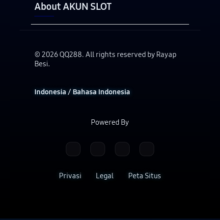
About AKUN SLOT
© 2026 QQ288. All rights reserved by Rayap
Besi.
Indonesia / Bahasa Indonesia
Powered By
Privasi
Legal
Peta Situs