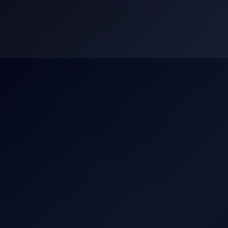
Skip
to
content