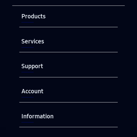
Buka
Footer Navigation
Products
Buka
Services
Buka
Support
Buka
Account
Buka
Information
Buka